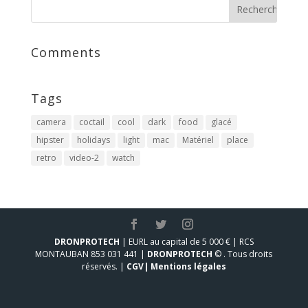
Comments
Tags
camera
coctail
cool
dark
food
glacé
hipster
holidays
light
mac
Matériel
place
retro
video-2
watch
DRONPROTECH
| EURL au capital de 5 000 € | RCS
MONTAUBAN 853 031 441 |
DRONPROTECH
© . Tous droits
réservés. |
CGV|
Mentions légales