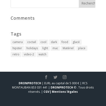
Comments
Tags
camera
coctail
cool
dark
food
glacé
hipster
holidays
light
mac
Matériel
place
retro
video-2
watch
DRONPROTECH
| EURL au capital de 5 000 € | RCS
MONTAUBAN 853 031 441 |
DRONPROTECH
© . Tous droits
réservés. |
CGV|
Mentions légales