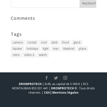
Comments
Tags
camera
coctail
cool
dark
food
glacé
hipster
holidays
light
mac
Matériel
place
retro
video-2
watch
DRONPROTECH
| EURL au capital de 5 000 € | RCS
MONTAUBAN 853 031 441 |
DRONPROTECH
© . Tous droits
réservés. |
CGV|
Mentions légales